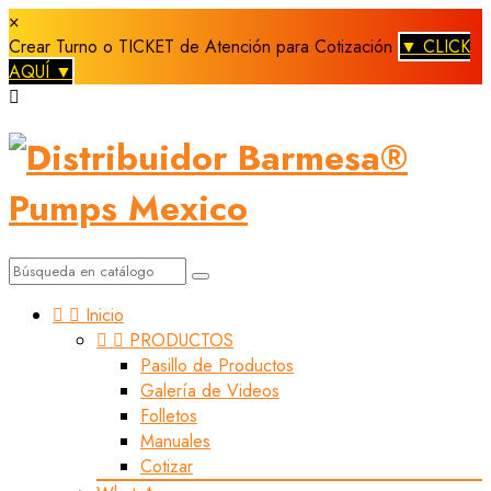
×
Crear Turno o TICKET de Atención para Cotización
▼ CLICK
AQUÍ ▼



Inicio


PRODUCTOS
Pasillo de Productos
Galería de Videos
Folletos
Manuales
Cotizar