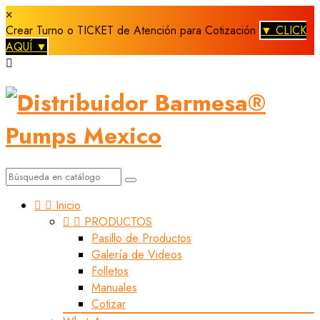
×
Crear Turno o TICKET de Atención para Cotización
▼ CLICK
AQUÍ ▼



Inicio


PRODUCTOS
Pasillo de Productos
Galería de Videos
Folletos
Manuales
Cotizar