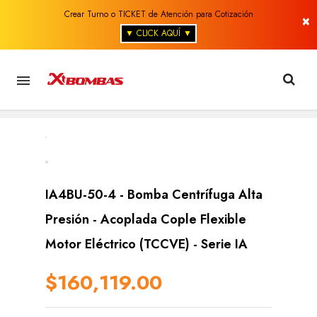
Crear Turno o TICKET de Atención para Cotización
×
▼ CLICK AQUÍ ▼

IA4BU-50-4 - Bomba Centrífuga Alta
Presión - Acoplada Cople Flexible
Motor Eléctrico (TCCVE) - Serie IA
$160,119.00