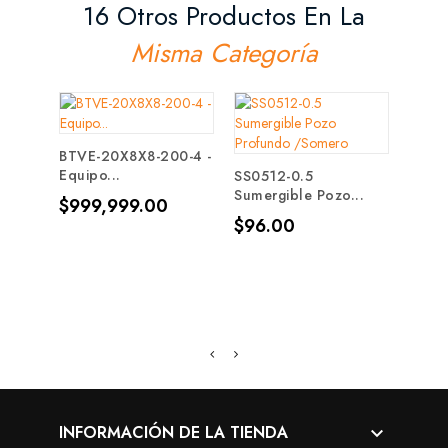
16 Otros Productos En La
Misma Categoría
BTVE-20X8X8-200-4 -
2343
Equipo...
3Fase
SS0512-0.5
Sumergible Pozo...
Precio
Prec
$999,999.00
$1,7
Precio
$96.00
INFORMACIÓN DE LA TIENDA
