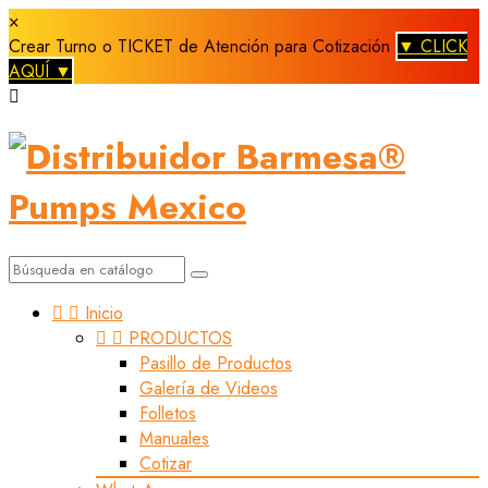
×
Crear Turno o TICKET de Atención para Cotización
▼ CLICK
AQUÍ ▼



Inicio


PRODUCTOS
Pasillo de Productos
Galería de Videos
Folletos
Manuales
Cotizar