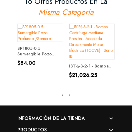
16 Otros Productos En La
Misma Categoría
SP1805-0.5
Sumergible Pozo...
SH3-U
Autoc
Precio
$84.00
IB1½-3-2-1 - Bomba...
Prec
$45
Precio
$21,026.25
INFORMACIÓN DE LA TIENDA

PRODUCTOS
