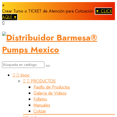
×
Crear Turno o TICKET de Atención para Cotización
▼ CLICK
AQUÍ ▼



Inicio


PRODUCTOS
Pasillo de Productos
Galería de Videos
Folletos
Manuales
Cotizar