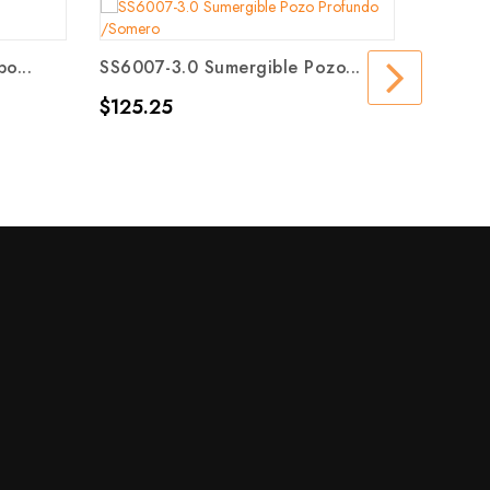
o...
SS6007-3.0 Sumergible Pozo...
IA4BU -
Precio
Precio
$125.25
$75,0