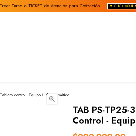
Crear Turno o TICKET de Atención para Cotización
▼ CLICK AQUÍ 
 Tablero control - Equipo Hidroneumático

TAB PS-TP25-3F
Control - Equi