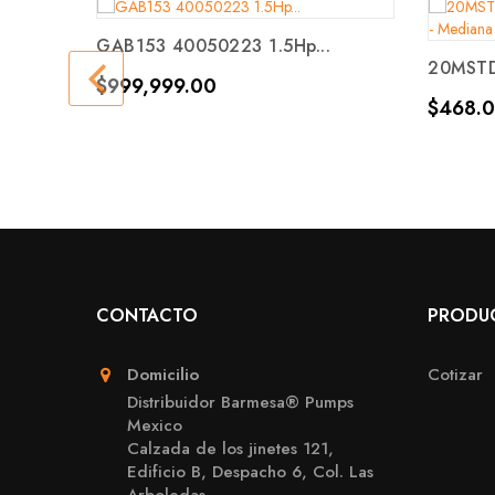
GAB153 40050223 1.5Hp...
20MSTD-
Precio
$999,999.00
Precio
$468.
CONTACTO
PRODU
Domicilio
Cotizar
Distribuidor Barmesa® Pumps
Mexico
Calzada de los jinetes 121,
Edificio B, Despacho 6, Col. Las