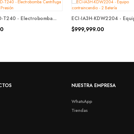
T240 - Electrobomba...
ECI-IA3H-KDW2204 - Equip
Precio
00
$999,999.00
CTOS
NUESTRA EMPRESA
WhatsApp
Tiendas