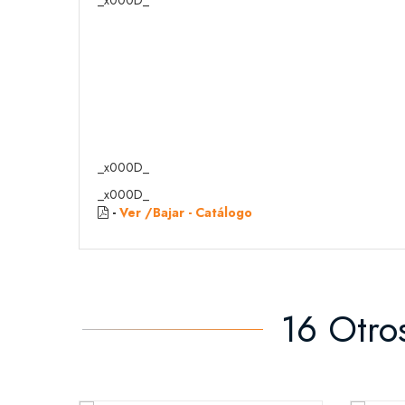
_x000D_
_x000D_
_x000D_
-
Ver /Bajar - Catálogo
16 Otro