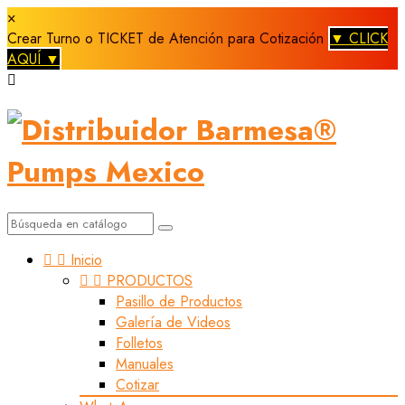
×
Crear Turno o TICKET de Atención para Cotización
▼ CLICK
AQUÍ ▼



Inicio


PRODUCTOS
Pasillo de Productos
Galería de Videos
Folletos
Manuales
Cotizar