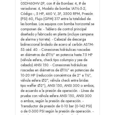
05DH60HV-2P, con # de Bombas: 4, # de
variadores: 4, Modelo de bomba: IA1½-5-2,
Código -, 5 HP, 460 V, 3F, 3500 RPM, Presión
(PSI) 60, Flujo (GPM) 317 entre la totalidad de
las bombas. Los equipos con bomba horizontal se
componen de: - Tablero de control principal
diseñado y fabricado en planta (incluye campana
de alarma y torreta). - Cabezal de descarga
bidireccional bridado de acero al carbón ASTM-
53 céd. 40. - Conexiones hidráulicas roscadas
en diámetros de Ø1½" en potencia hasta 7.5 HP
(válvula esfera, check tipo columpio y yee de
cebado) ANSI 150. - Conexiones hidráulicas
roscadas en diámetros de Ø1½" en potencias de
10-20 HP (reducción concéntrica de 2" a 1½",
válvula esfera Ø2", válvula check entre bridas
tipo waffer Ø2"), ANSI 150, ANSI 300 o ambos,
de acuerdo a la presión de operación. - Línea de
prueba con válvula esfera ANSI 150, ANSI 300
o ambos, según la presión de operación. -
Transductor de presión de 0-10 bar (0-142 PSI)
o de 0-300 PSI según la presión de operación. -