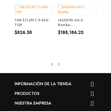
TAB ECI-JPLT-5-460-
IA2EXHU-60-2-
TOR
Bomba...
Precio
Precio
$826.58
$188,186.25
PS1½-
Centr
Prec
$2,
INFORMACIÓN DE LA TIENDA

PRODUCTOS

NUESTRA EMPRESA
