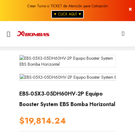
Crear Turno o TICKET de Atención para Cotización
×
▼ CLICK AQUÍ ▼

EBS-05X3-05DH60HV-2P Equipo
Booster System EBS Bomba Horizontal
$19,814.24