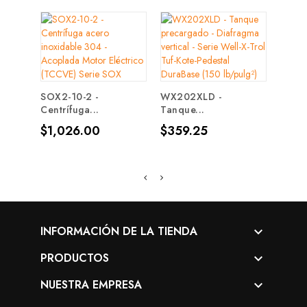
SOX2-10-2 -
WX202XLD -
SOX2
Centrífuga...
Tanque...
Centr
Precio
Precio
Prec
$1,026.00
$359.25
$2,1
INFORMACIÓN DE LA TIENDA

PRODUCTOS

NUESTRA EMPRESA
