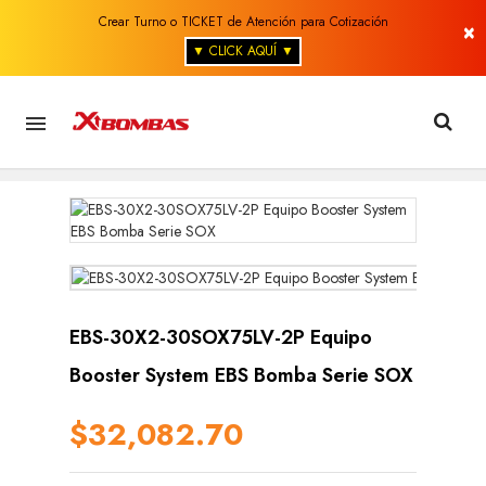
Crear Turno o TICKET de Atención para Cotización
×
▼ CLICK AQUÍ ▼

EBS-30X2-30SOX75LV-2P Equipo
Booster System EBS Bomba Serie SOX
$32,082.70