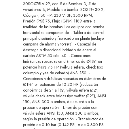
30SOX75LV-2P, con # de Bombas: 3, # de
variadores: 3, Modelo de bomba: SOX2½-30-2,
Código -, 30 HP, 230 V, 3F, 3500 RPM,
Presión (PSI) 75, Flujo (GPM) 1189 entre la
totalidad de las bombas. Los equipos con bomba
horizontal se componen de: - Tablero de control
principal diseñado y fabricado en planta (incluye
campana de alarma y torreta). - Cabezal de
descarga bidireccional bridado de acero al
carbón ASTM-53 céd. 40. - Conexiones
hidráulicas roscadas en diámetros de Ø1½" en
potencia hasta 7.5 HP (válvula esfera, check tipo
columpio y yee de cebado) ANSI 150. -
Conexiones hidráulicas roscadas en diámetros de
Ø1½" en potencias de 10-20 HP (reducción
concéntrica de 2" a 1½", válvula esfera Ø2",
válvula check entre bridas tipo waffer Ø2"), ANSI
150, ANSI 300 o ambos, de acuerdo a la
presión de operación. - Línea de prueba con
válvula esfera ANSI 150, ANSI 300 o ambos,
según la presión de operación. - Transductor de
presión de 0-10 bar (0-142 PSI) o de 0-300 PSI