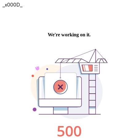
_x000D_