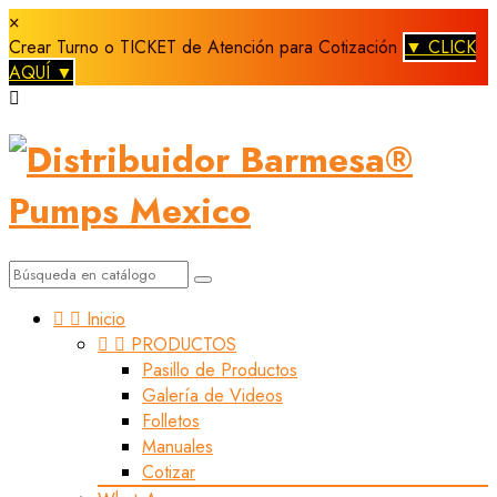
×
Crear Turno o TICKET de Atención para Cotización
▼ CLICK
AQUÍ ▼



Inicio


PRODUCTOS
Pasillo de Productos
Galería de Videos
Folletos
Manuales
Cotizar