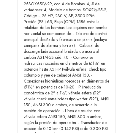
25SOX65LV-2P, con # de Bombas: 4, # de
variadores: 4, Modelo de bomba: SOX2½-25-2,
Código -, 25 HP, 230 V, 3F, 3500 RPM,
Presión (PSI) 65, Flujo (GPM) 1585 entre la
totalidad de las bombas. Los equipos con bomba
horizontal se componen de: - Tablero de control
principal diseñado y fabricado en planta (incluye
campana de alarma y torreta). - Cabezal de
descarga bidireccional bridado de acero al
carbón ASTM-53 céd. 40. - Conexiones
hidráulicas roscadas en diámetros de Ø1½" en
potencia hasta 7.5 HP (válvula esfera, check tipo
columpio y yee de cebado) ANSI 150. -
Conexiones hidráulicas roscadas en diámetros de
Ø1½" en potencias de 10-20 HP (reducción
concéntrica de 2" a 1½", válvula esfera Ø2",
válvula check entre bridas tipo waffer Ø2"), ANSI
150, ANSI 300 o ambos, de acuerdo a la
presión de operación. - Línea de prueba con
válvula esfera ANSI 150, ANSI 300 o ambos,
según la presión de operación. - Transductor de
presión de 0-10 bar (0-142 PSI) o de 0-300 PSI