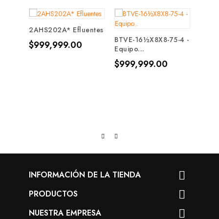
2AHS202A* Efluentes
BTVE-16½X8X8-75-4 -
Precio
$999,999.00
Equipo...
Precio
$999,999.00
CD200
Centr
Prec
$621
INFORMACIÓN DE LA TIENDA

PRODUCTOS

NUESTRA EMPRESA
