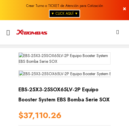
Crear Turno o TICKET de Atención para Cotización
×
▼ CLICK AQUÍ ▼

EBS-25X3-25SOX65LV-2P Equipo
Booster System EBS Bomba Serie SOX
$37,110.26