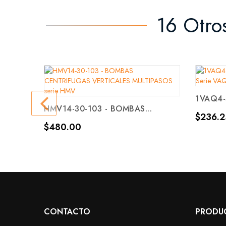
16 Otro
1VAQ4-3
HMV14-30-103 - BOMBAS...
Precio
$236.2
Precio
$480.00
CONTACTO
PRODU