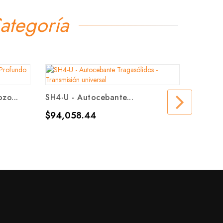
ategoría
TAB DS-
zo...
SH4-U - Autocebante...
Precio
$999,
Precio
$94,058.44