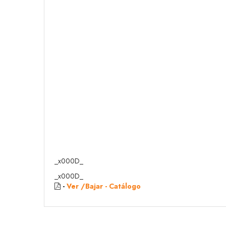
_x000D_
_x000D_
-
Ver /Bajar - Catálogo