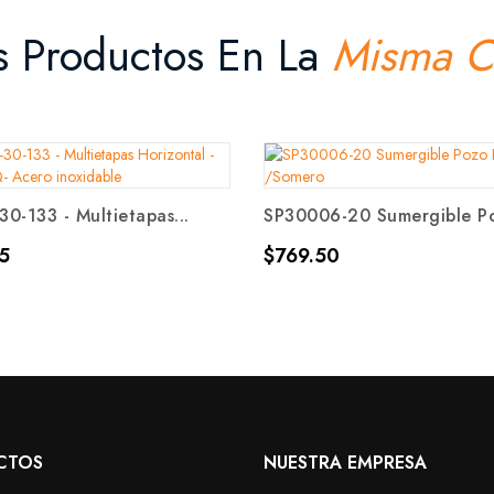
s Productos En La
Misma C
0-133 - Multietapas...
SP30006-20 Sumergible Po
Precio
5
$769.50
CTOS
NUESTRA EMPRESA