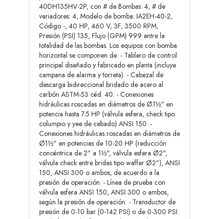
40DH135HV-2P, con # de Bombas: 4, # de
variadores: 4, Modelo de bomba: IA2EH-40-2,
Código -, 40 HP, 460 V, 3F, 3500 RPM,
Presión (PSI) 135, Flujo (GPM) 999 entre la
totalidad de las bombas. Los equipos con bomba
horizontal se componen de: - Tablero de control
principal diseñado y fabricado en planta (incluye
campana de alarma y torreta). - Cabezal de
descarga bidireccional bridado de acero al
carbón ASTM-53 céd. 40. - Conexiones
hidráulicas roscadas en diámetros de Ø1½" en
potencia hasta 7.5 HP (válvula esfera, check tipo
columpio y yee de cebado) ANSI 150. -
Conexiones hidráulicas roscadas en diámetros de
Ø1½" en potencias de 10-20 HP (reducción
concéntrica de 2" a 1½", válvula esfera Ø2",
válvula check entre bridas tipo waffer Ø2"), ANSI
150, ANSI 300 o ambos, de acuerdo a la
presión de operación. - Línea de prueba con
válvula esfera ANSI 150, ANSI 300 o ambos,
según la presión de operación. - Transductor de
presión de 0-10 bar (0-142 PSI) o de 0-300 PSI