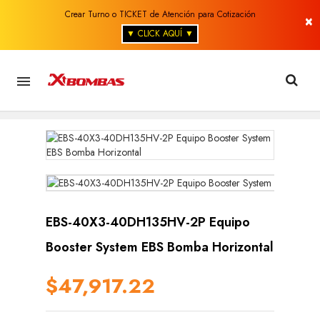
Crear Turno o TICKET de Atención para Cotización
×
▼ CLICK AQUÍ ▼

EBS-40X3-40DH135HV-2P Equipo
Booster System EBS Bomba Horizontal
$47,917.22