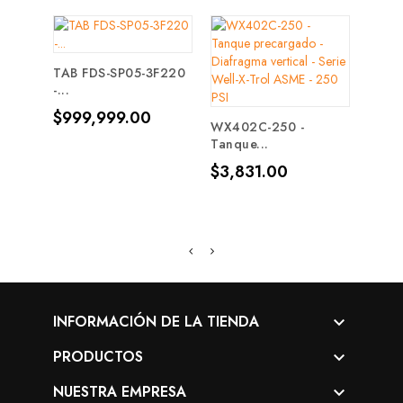
TAB FDS-SP05-3F220
-...
HMV5
Precio
$999,999.00
BOMB
WX402C-250 -
Tanque...
Prec
$87
Precio
$3,831.00
INFORMACIÓN DE LA TIENDA

PRODUCTOS

NUESTRA EMPRESA
