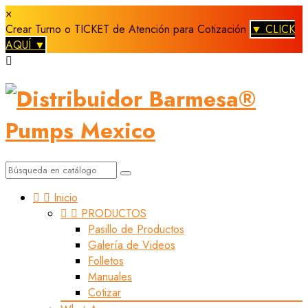
×
Crear Turno o TICKET de Atención para Cotización
▼ CLICK
AQUÍ ▼



Inicio


PRODUCTOS
Pasillo de Productos
Galería de Videos
Folletos
Manuales
Cotizar