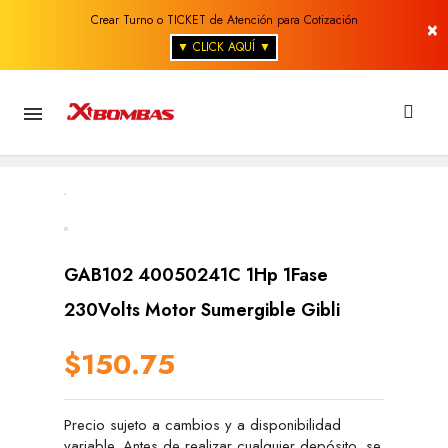
Crear Turno o TICKET de Atención para Cotización
×
▼ CLICK AQUÍ ▼

GAB102 40050241C 1Hp 1Fase
230Volts Motor Sumergible Gibli
$150.75
Precio sujeto a cambios y a disponibilidad
variable. Antes de realizar cualquier depósito, se