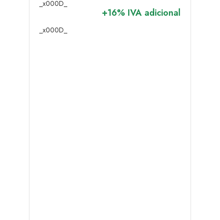
_x000D_
+16% IVA adicional
_x000D_