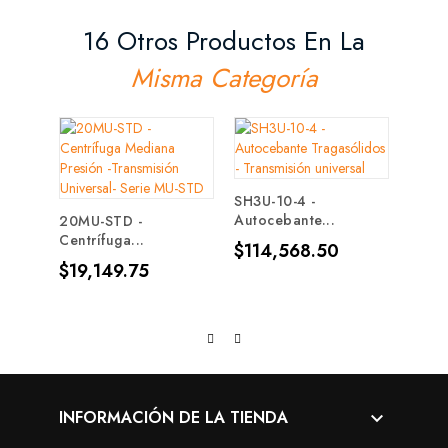
16 Otros Productos En La
Misma Categoría
SH3U-10-4 -
NBT10
Autocebante...
Caser
20MU-STD -
Centrífuga...
Precio
Prec
$114,568.50
$6,7
Precio
$19,149.75
INFORMACIÓN DE LA TIENDA
