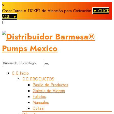
×
Crear Turno o TICKET de Atención para Cotización
▼ CLICK
AQUÍ ▼



Inicio


PRODUCTOS
Pasillo de Productos
Galería de Videos
Folletos
Manuales
Cotizar