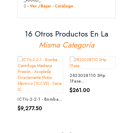
_x000D_
-
Ver /Bajar - Catálogo
16 Otros Productos En La
Misma Categoría
3SE3
2823028110 3Hp
Prec
$35,
1Fase...
Precio
$261.00
IC1½-2-2-1 - Bomba...
Precio
$9,277.50