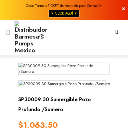
Crear Turno o TICKET de Atención para Cotización
×
▼ CLICK AQUÍ ▼

SP30009-30 Sumergible Pozo
Profundo /Somero
$1,063.50