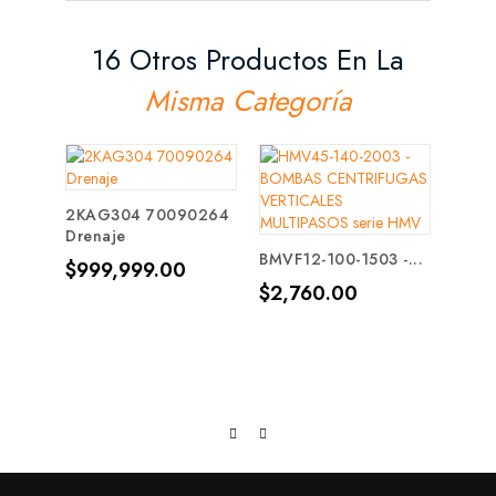
16 Otros Productos En La
Misma Categoría
2KAG304 70090264
Drenaje
BMVF12-100-1503 -...
EBS-
Precio
$999,999.00
30SO
Precio
$2,760.00
Prec
$28