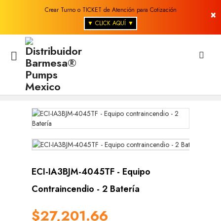
Crear Turno o TICKET de Atención para Cotización
×
▼ CLICK AQUÍ ▼

ECI-IA3BJM-4045TF - Equipo
Contraincendio - 2 Batería
$27,201.66