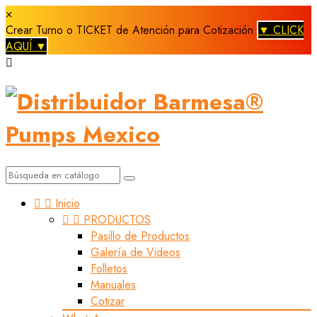
×
Crear Turno o TICKET de Atención para Cotización
▼ CLICK
AQUÍ ▼



Inicio


PRODUCTOS
Pasillo de Productos
Galería de Videos
Folletos
Manuales
Cotizar