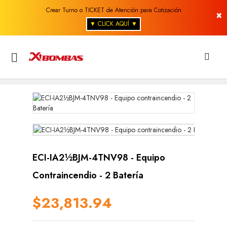
Crear Turno o TICKET de Atención para Cotización
×
▼ CLICK AQUÍ ▼

ECI-IA2½BJM-4TNV98 - Equipo
Contraincendio - 2 Batería
$23,813.94