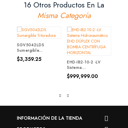
16 Otros Productos En La
Misma Categoría
SGV5042LDS
Sumergible...
EBS-1
Precio
$3,359.25
15DH
EHD-IB2-10-2 -LV
Sistema...
Prec
$17,
Precio
$999,999.00
INFORMACIÓN DE LA TIENDA
