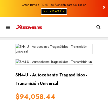
Crear Turno o TICKET de Atención para Cotización
×
▼ CLICK AQUÍ ▼

SH4-U - Autocebante Tragasólidos -
Transmisión Universal
$94,058.44