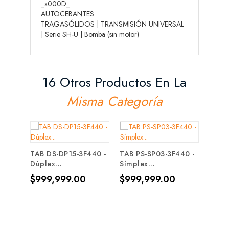
_x000D_
AUTOCEBANTES
TRAGASÓLIDOS | TRANSMISIÓN UNIVERSAL
| Serie SH-U | Bomba (sin motor)
16 Otros Productos En La
Misma Categoría
TAB DS-DP15-3F440 -
TAB PS-SP03-3F440 -
Dúplex...
Símplex...
27MD
-...
Precio
Precio
$999,999.00
$999,999.00
Prec
$10,