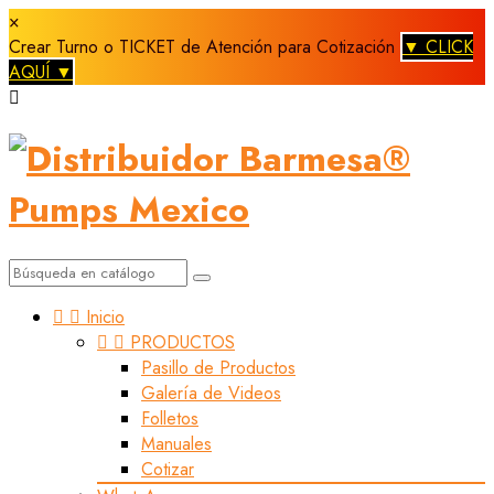
×
Crear Turno o TICKET de Atención para Cotización
▼ CLICK
AQUÍ ▼



Inicio


PRODUCTOS
Pasillo de Productos
Galería de Videos
Folletos
Manuales
Cotizar