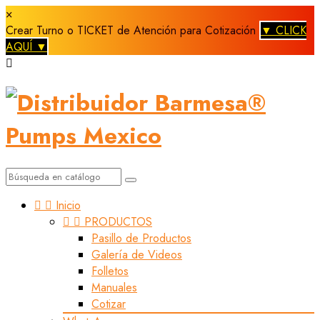
×
Crear Turno o TICKET de Atención para Cotización
▼ CLICK
AQUÍ ▼



Inicio


PRODUCTOS
Pasillo de Productos
Galería de Videos
Folletos
Manuales
Cotizar