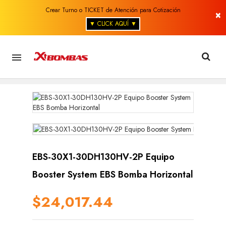
Crear Turno o TICKET de Atención para Cotización
×
▼ CLICK AQUÍ ▼

EBS-30X1-30DH130HV-2P Equipo
Booster System EBS Bomba Horizontal
$24,017.44