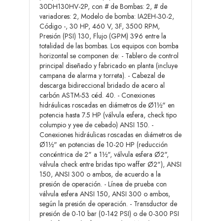
30DH130HV-2P, con # de Bombas: 2, # de
variadores: 2, Modelo de bomba: IA2EH-30-2,
Código -, 30 HP, 460 V, 3F, 3500 RPM,
Presión (PSI) 130, Flujo (GPM) 396 entre la
totalidad de las bombas. Los equipos con bomba
horizontal se componen de: - Tablero de control
principal diseñado y fabricado en planta (incluye
campana de alarma y torreta). - Cabezal de
descarga bidireccional bridado de acero al
carbón ASTM-53 céd. 40. - Conexiones
hidráulicas roscadas en diámetros de Ø1½" en
potencia hasta 7.5 HP (válvula esfera, check tipo
columpio y yee de cebado) ANSI 150. -
Conexiones hidráulicas roscadas en diámetros de
Ø1½" en potencias de 10-20 HP (reducción
concéntrica de 2" a 1½", válvula esfera Ø2",
válvula check entre bridas tipo waffer Ø2"), ANSI
150, ANSI 300 o ambos, de acuerdo a la
presión de operación. - Línea de prueba con
válvula esfera ANSI 150, ANSI 300 o ambos,
según la presión de operación. - Transductor de
presión de 0-10 bar (0-142 PSI) o de 0-300 PSI