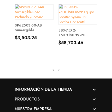
SP62503-50-AB
Sumergible...
EBS-75X2-
75DH150HV-2P...
Precio
$3,503.25
CD70-
Precio
$58,703.46
Centr
Prec
$51
INFORMACIÓN DE LA TIENDA

PRODUCTOS

NUESTRA EMPRESA
