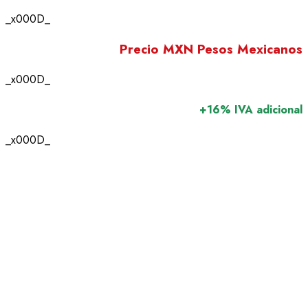
_x000D_
Precio MXN Pesos Mexicanos
_x000D_
+16% IVA adicional
_x000D_