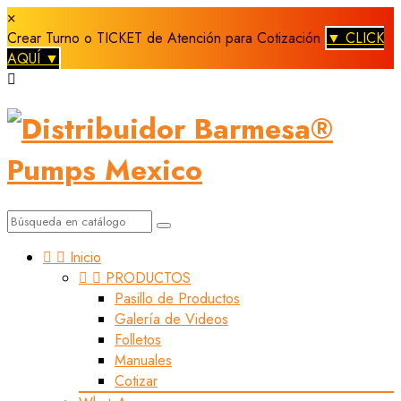
×
Crear Turno o TICKET de Atención para Cotización
▼ CLICK
AQUÍ ▼



Inicio


PRODUCTOS
Pasillo de Productos
Galería de Videos
Folletos
Manuales
Cotizar