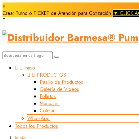
×
Crear Turno o TICKET de Atención para Cotización
▼ CLICK A



Inicio


PRODUCTOS
Pasillo de Productos
Galería de Videos
Folletos
Manuales
Cotizar
WhatsApp
Todos los Productos
Inicio