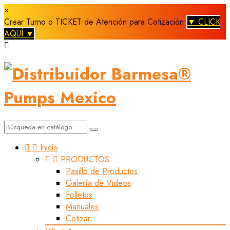
×
Crear Turno o TICKET de Atención para Cotización
▼ CLICK
AQUÍ ▼



Inicio


PRODUCTOS
Pasillo de Productos
Galería de Videos
Folletos
Manuales
Cotizar