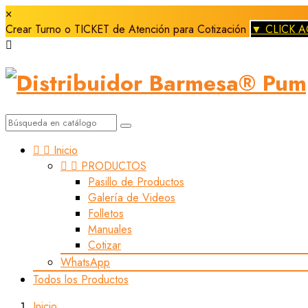
×
Crear Turno o TICKET de Atención para Cotización
▼ CLICK A



Inicio


PRODUCTOS
Pasillo de Productos
Galería de Videos
Folletos
Manuales
Cotizar
WhatsApp
Todos los Productos
Inicio