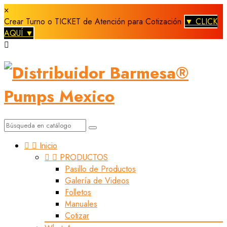
×
Crear Turno o TICKET de Atención para Cotización
▼ CLICK
AQUÍ ▼



Inicio


PRODUCTOS
Pasillo de Productos
Galería de Videos
Folletos
Manuales
Cotizar