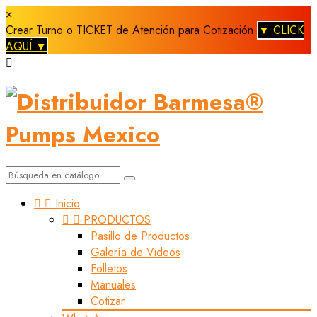
×
Crear Turno o TICKET de Atención para Cotización
▼ CLICK
AQUÍ ▼



Inicio


PRODUCTOS
Pasillo de Productos
Galería de Videos
Folletos
Manuales
Cotizar