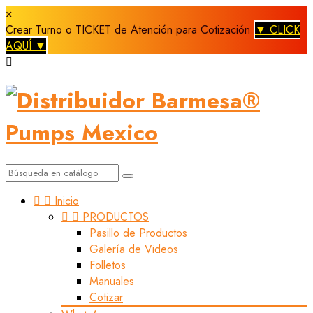
×
Crear Turno o TICKET de Atención para Cotización
▼ CLICK
AQUÍ ▼



Inicio


PRODUCTOS
Pasillo de Productos
Galería de Videos
Folletos
Manuales
Cotizar