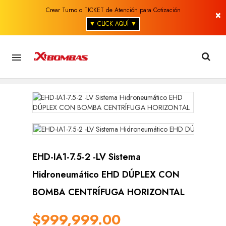
Crear Turno o TICKET de Atención para Cotización
×
▼ CLICK AQUÍ ▼

EHD-IA1-7.5-2 -LV Sistema
Hidroneumático EHD DÚPLEX CON
BOMBA CENTRÍFUGA HORIZONTAL
$999,999.00