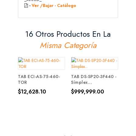
-
Ver /Bajar - Catálogo
16 Otros Productos En La
Misma Categoría
TAB ECI-AS-75-460-
TAB DS-SP20-3F440 -
BSP4
TOR
Símplex...
Autoc
Precio
Precio
Prec
$12,628.10
$999,999.00
$14,