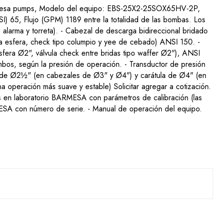
esa pumps, Modelo del equipo: EBS-25X2-25SOX65HV-2P,
65, Flujo (GPM) 1189 entre la totalidad de las bombas. Los
alarma y torreta). - Cabezal de descarga bidireccional bridado
a esfera, check tipo columpio y yee de cebado) ANSI 150. -
fera Ø2", válvula check entre bridas tipo waffer Ø2"), ANSI
os, según la presión de operación. - Transductor de presión
a de Ø2½" (en cabezales de Ø3" y Ø4") y carátula de Ø4" (en
 operación más suave y estable) Solicitar agregar a cotización.
as en laboratorio BARMESA con parámetros de calibración (las
MESA con número de serie. - Manual de operación del equipo.