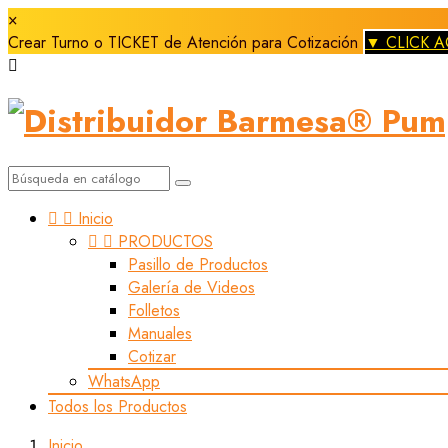
×
Crear Turno o TICKET de Atención para Cotización
▼ CLICK A



Inicio


PRODUCTOS
Pasillo de Productos
Galería de Videos
Folletos
Manuales
Cotizar
WhatsApp
Todos los Productos
Inicio