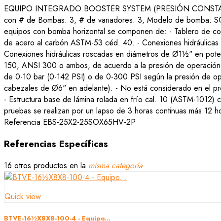
EQUIPO INTEGRADO BOOSTER SYSTEM (PRESIÓN CONSTANTE vel
con # de Bombas: 3, # de variadores: 3, Modelo de bomba: SOX
equipos con bomba horizontal se componen de: - Tablero de contr
de acero al carbón ASTM-53 céd. 40. - Conexiones hidráulicas 
Conexiones hidráulicas roscadas en diámetros de Ø1½" en poten
150, ANSI 300 o ambos, de acuerdo a la presión de operación.
de 0-10 bar (0-142 PSI) o de 0-300 PSI según la presión de 
cabezales de Ø6" en adelante). - No está considerado en el pre
- Estructura base de lámina rolada en frío cal. 10 (ASTM-1012) 
pruebas se realizan por un lapso de 3 horas continuas más 12 
Referencia
EBS-25X2-25SOX65HV-2P
Referencias Específicas
16 otros productos en la
misma categoría
Quick view
BTVE-16½X8X8-100-4 - Equipo...