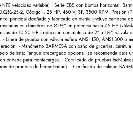
ocidad variable) | Serie EBS con bomba horizontal, Barm
2½-25-2, Código -, 25 HP, 460 V, 3F, 3500 RPM, Presión (PSI) 
ol principal diseñado y fabricado en planta (incluye campana de 
roscadas en diámetros de Ø1½" en potencia hasta 7.5 HP (válvul
cias de 10-20 HP (reducción concéntrica de 2" a 1½", válvula es
 - Línea de prueba con válvula esfera ANSI 150, ANSI 300 o amb
operación. - Manómetro BARMESA con baño de glicerina, carátul
cio de lista: Tanque precargado opcional (se recomienda para una
con entrada para montacargas. - Certificado de pruebas hidráulic
horas de pruebas de hermeticidad). - Certificado de calidad BAR