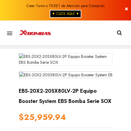
Crear Turno o TICKET de Atención para Cotización
×
▼ CLICK AQUÍ ▼

EBS-20X2-20SX80LV-2P Equipo
Booster System EBS Bomba Serie SOX
$25,959.94