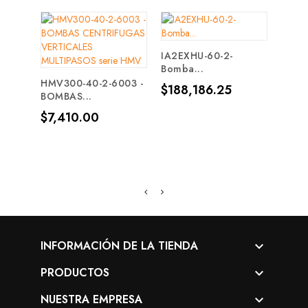
IA2EXHU-60-2-
SP7 -
Bomba...
Motor
HMV300-40-2-6003 -
Precio
Prec
$188,186.25
$99
BOMBAS...
Precio
$7,410.00
INFORMACIÓN DE LA TIENDA

PRODUCTOS

NUESTRA EMPRESA
