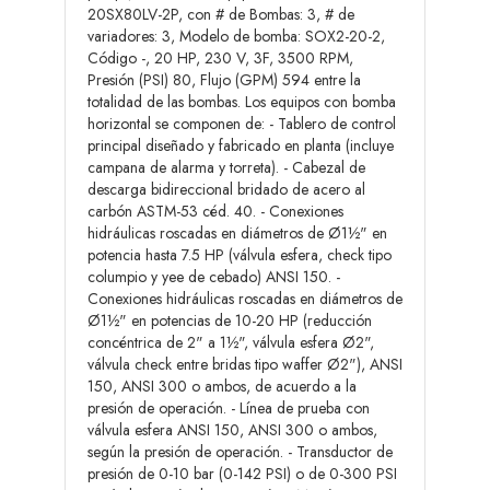
20SX80LV-2P, con # de Bombas: 3, # de
variadores: 3, Modelo de bomba: SOX2-20-2,
Código -, 20 HP, 230 V, 3F, 3500 RPM,
Presión (PSI) 80, Flujo (GPM) 594 entre la
totalidad de las bombas. Los equipos con bomba
horizontal se componen de: - Tablero de control
principal diseñado y fabricado en planta (incluye
campana de alarma y torreta). - Cabezal de
descarga bidireccional bridado de acero al
carbón ASTM-53 céd. 40. - Conexiones
hidráulicas roscadas en diámetros de Ø1½" en
potencia hasta 7.5 HP (válvula esfera, check tipo
columpio y yee de cebado) ANSI 150. -
Conexiones hidráulicas roscadas en diámetros de
Ø1½" en potencias de 10-20 HP (reducción
concéntrica de 2" a 1½", válvula esfera Ø2",
válvula check entre bridas tipo waffer Ø2"), ANSI
150, ANSI 300 o ambos, de acuerdo a la
presión de operación. - Línea de prueba con
válvula esfera ANSI 150, ANSI 300 o ambos,
según la presión de operación. - Transductor de
presión de 0-10 bar (0-142 PSI) o de 0-300 PSI