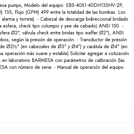
esa pumps, Modelo del equipo: EBS-40X1-40DH135HV-2P,
135, Flujo (GPM) 499 entre la totalidad de las bombas. Los
alarma y torreta). - Cabezal de descarga bidireccional bridado
a esfera, check tipo columpio y yee de cebado) ANSI 150. -
fera Ø2", válvula check entre bridas tipo waffer Ø2"), ANSI
os, según la presión de operación. - Transductor de presión
a de Ø2½" (en cabezales de Ø3" y Ø4") y carátula de Ø4" (en
 operación más suave y estable) Solicitar agregar a cotización.
as en laboratorio BARMESA con parámetros de calibración (las
MESA con número de serie. - Manual de operación del equipo.