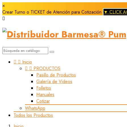
×
Crear Turno o TICKET de Atención para Cotización
▼ CLICK A



Inicio


PRODUCTOS
Pasillo de Productos
Galería de Videos
Folletos
Manuales
Cotizar
WhatsApp
Todos los Productos
Inicio