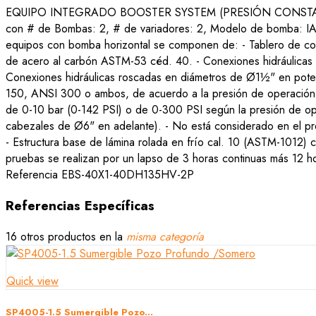
EQUIPO INTEGRADO BOOSTER SYSTEM (PRESIÓN CONSTANTE vel
con # de Bombas: 2, # de variadores: 2, Modelo de bomba: IA2
equipos con bomba horizontal se componen de: - Tablero de contr
de acero al carbón ASTM-53 céd. 40. - Conexiones hidráulicas 
Conexiones hidráulicas roscadas en diámetros de Ø1½" en poten
150, ANSI 300 o ambos, de acuerdo a la presión de operación.
de 0-10 bar (0-142 PSI) o de 0-300 PSI según la presión de 
cabezales de Ø6" en adelante). - No está considerado en el pre
- Estructura base de lámina rolada en frío cal. 10 (ASTM-1012) 
pruebas se realizan por un lapso de 3 horas continuas más 12 
Referencia
EBS-40X1-40DH135HV-2P
Referencias Específicas
16 otros productos en la
misma categoría
Quick view
SP4005-1.5 Sumergible Pozo...