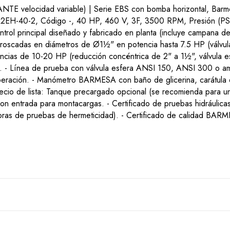
ocidad variable) | Serie EBS con bomba horizontal, Barm
EH-40-2, Código -, 40 HP, 460 V, 3F, 3500 RPM, Presión (PSI) 
ol principal diseñado y fabricado en planta (incluye campana de 
roscadas en diámetros de Ø1½" en potencia hasta 7.5 HP (válvul
cias de 10-20 HP (reducción concéntrica de 2" a 1½", válvula es
 - Línea de prueba con válvula esfera ANSI 150, ANSI 300 o amb
operación. - Manómetro BARMESA con baño de glicerina, carátul
cio de lista: Tanque precargado opcional (se recomienda para una
con entrada para montacargas. - Certificado de pruebas hidráulic
horas de pruebas de hermeticidad). - Certificado de calidad BAR