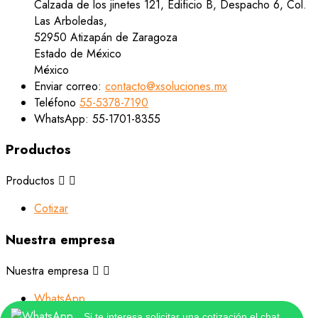
Calzada de los jinetes 121, Edificio B, Despacho 6, Col.
Las Arboledas,
52950 Atizapán de Zaragoza
Estado de México
México
Enviar correo:
contacto@xsoluciones.mx
Teléfono
55-5378-7190
WhatsApp:
55-1701-8355
Productos
Productos


Cotizar
Nuestra empresa
Nuestra empresa


WhatsApp
Tiendas
Si te interesa solicitar una cotización el chat