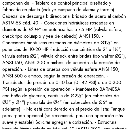
componen de: - Tablero de control principal diseñado y
fabricado en planta (incluye campana de alarma y torreta). -
Cabezal de descarga bidireccional bridado de acero al carbón
ASTM-53 céd. 40. - Conexiones hidráulicas roscadas en
diámetros de Ø1½" en potencia hasta 7.5 HP (válvula esfera,
check tipo columpio y yee de cebado) ANSI 150. -
Conexiones hidráulicas roscadas en diámetros de Ø1½" en
potencias de 10-20 HP (reducción concéntrica de 2" a 1½",
válvula esfera Ø2", válvula check entre bridas tipo waffer Ø2"),
ANSI 150, ANSI 300 o ambos, de acuerdo a la presión de
operación. - Línea de prueba con válvula esfera ANSI 150,
ANSI 300 o ambos, según la presión de operación. -
Transductor de presión de 0-10 bar (0-142 PSI) o de 0-300
PSI según la presión de operación. - Manómetro BARMESA
con baño de glicerina, carátula de Ø2½" (en cabezales de
Ø3" y Ø4") y carátula de Ø4" (en cabezales de Ø6" en
adelante). - No está considerado en el precio de lista: Tanque
precargado opcional (se recomienda para una operación más
suave y estable) Solicitar agregar a cotización. - Estructura
base de lámina rolada en frío cal. 10 (ASTM-1012) con entrada