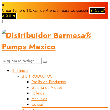
×
Crear Turno o TICKET de Atención para Cotización
▼ CLICK
AQUÍ ▼



Inicio


PRODUCTOS
Pasillo de Productos
Galería de Videos
Folletos
Manuales
Cotizar