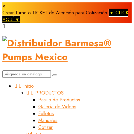
×
Crear Turno o TICKET de Atención para Cotización
▼ CLICK
AQUÍ ▼



Inicio


PRODUCTOS
Pasillo de Productos
Galería de Videos
Folletos
Manuales
Cotizar