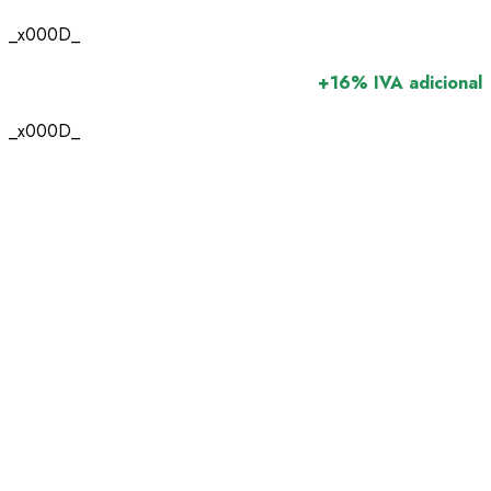
_x000D_
+16% IVA adicional
_x000D_