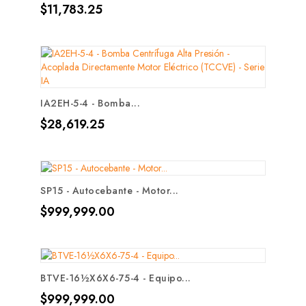
Precio
$11,783.25
IA2EH-5-4 - Bomba...
Precio
$28,619.25
SP15 - Autocebante - Motor...
Precio
$999,999.00
BTVE-16½X6X6-75-4 - Equipo...
Precio
$999,999.00