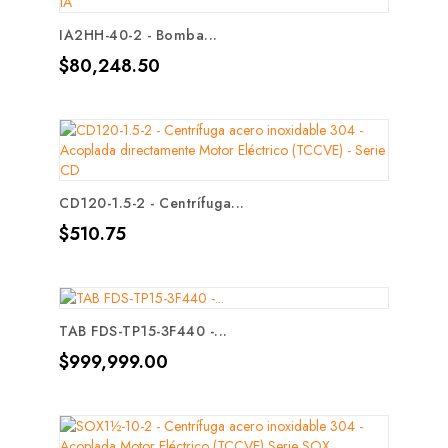
IA2HH-40-2 - Bomba...
Precio
$80,248.50
CD120-1.5-2 - Centrífuga...
Precio
$510.75
TAB FDS-TP15-3F440 -...
Precio
$999,999.00