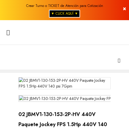
Crear Turno o TICKET de Atención para Cotización
×
▼ CLICK AQUÍ ▼

02 JBMV1-130-153-2P-HV 440V
Paquete Jockey FPS 1.5Hp 440V 140