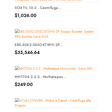
SOX1½-10-2 - Centrífuga...
Precio
$1,026.00
EBS-50X2-50SOX75HV-2P...
Precio
$35,546.64
MH1704-2.2-3 - Multietapas...
Precio
$249.00