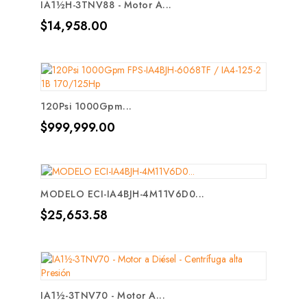
IA1½H-3TNV88 - Motor A...
Precio
$14,958.00
120Psi 1000Gpm...
Precio
$999,999.00
MODELO ECI-IA4BJH-4M11V6D0...
Precio
$25,653.58
IA1½-3TNV70 - Motor A...