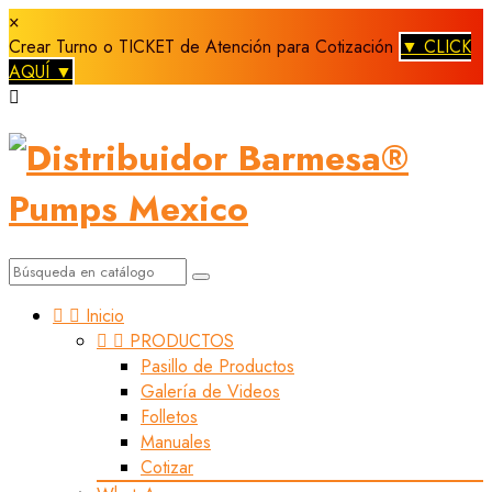
×
Crear Turno o TICKET de Atención para Cotización
▼ CLICK
AQUÍ ▼



Inicio


PRODUCTOS
Pasillo de Productos
Galería de Videos
Folletos
Manuales
Cotizar