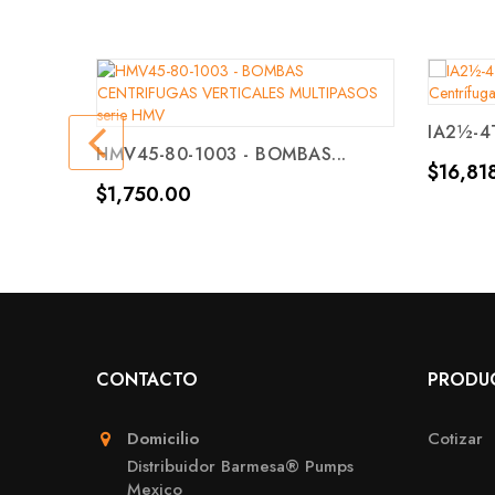
IA2½-4T
HMV45-80-1003 - BOMBAS...
Precio
$16,81
Precio
$1,750.00
CONTACTO
PRODU
Domicilio
Cotizar
Distribuidor Barmesa® Pumps
Mexico