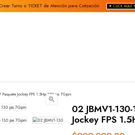
Crear Turno o TICKET de Atención para Cotización
▼ CLICK AQUÍ 
 Paquete Jockey FPS 1.5Hp 130 psi 7Gpm

02 JBMV1-130-
Jockey FPS 1.