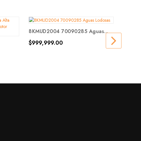
8KMUD2004 70090285 Aguas...
IA3HU -
Precio
$999,999.00
Precio
$17,61