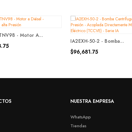
NV98 - Motor A...
IA2EXH-50-2 - Bomba...
8.75
Precio
$96,681.75
CTOS
NUESTRA EMPRESA
WhatsApp
Tiendas