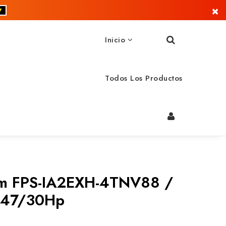
×
▼
Inicio
Todos Los Productos
m FPS-IA2EXH-4TNV88 /
 47/30Hp