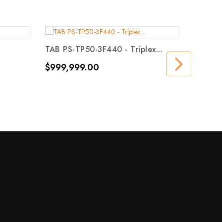
TAB PS-TP50-3F440 - Tríplex...
Precio
$999,999.00
HMV22-
Precio
$547.