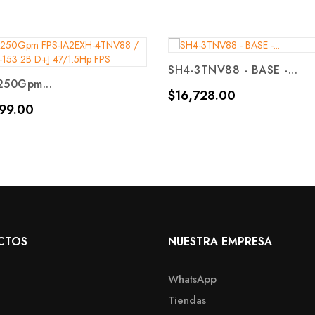
SH4-3TNV88 - BASE -...
250Gpm...
Precio
$16,728.00
99.00
CTOS
NUESTRA EMPRESA
WhatsApp
Tiendas