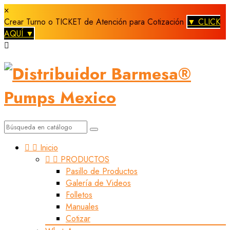
×
Crear Turno o TICKET de Atención para Cotización
▼ CLICK
AQUÍ ▼



Inicio


PRODUCTOS
Pasillo de Productos
Galería de Videos
Folletos
Manuales
Cotizar