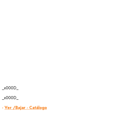
_x000D_
_x000D_
-
Ver /Bajar - Catálogo