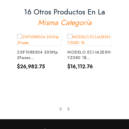
16 Otros Productos En La
Misma Categoría
2391088504 200Hp
MODELO ECI-IA2EXH-
24M-
3Fases...
YZ080 1B...
-...
Precio
Precio
Prec
$26,982.75
$16,112.76
$99