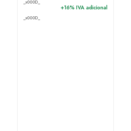
_x000D_
+16% IVA adicional
_x000D_