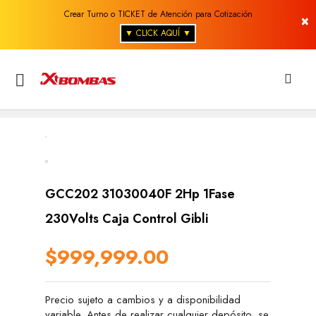
Crear Turno o TICKET de Atención para Cotización
×
▼ CLICK AQUÍ ▼

GCC202 31030040F 2Hp 1Fase
230Volts Caja Control Gibli
$999,999.00
Precio sujeto a cambios y a disponibilidad
variable. Antes de realizar cualquier depósito, se