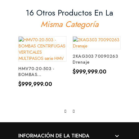
16 Otros Productos En La
Misma Categoría
2KAG303 70090263
TAB 
Drenaje
- Dúpl
HMV70-20-503 -
Precio
Prec
$999,999.00
$99
BOMBAS...
Precio
$999,999.00
INFORMACIÓN DE LA TIENDA
