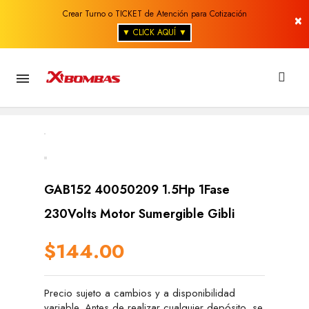
Crear Turno o TICKET de Atención para Cotización
×
▼ CLICK AQUÍ ▼

GAB152 40050209 1.5Hp 1Fase
230Volts Motor Sumergible Gibli
$144.00
Precio sujeto a cambios y a disponibilidad
variable. Antes de realizar cualquier depósito, se