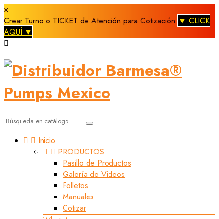
×
Crear Turno o TICKET de Atención para Cotización
▼ CLICK
AQUÍ ▼



Inicio


PRODUCTOS
Pasillo de Productos
Galería de Videos
Folletos
Manuales
Cotizar