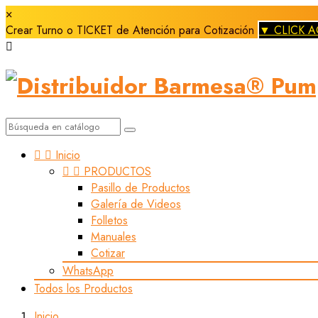
×
Crear Turno o TICKET de Atención para Cotización
▼ CLICK A



Inicio


PRODUCTOS
Pasillo de Productos
Galería de Videos
Folletos
Manuales
Cotizar
WhatsApp
Todos los Productos
Inicio