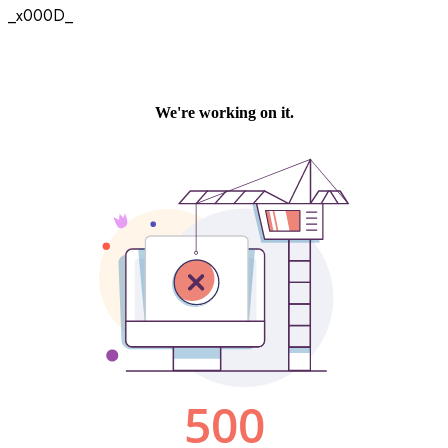
_x000D_