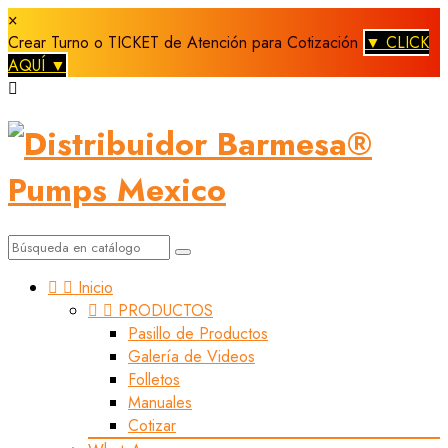
×
Crear Turno o TICKET de Atención para Cotización
▼ CLICK
AQUÍ ▼



Inicio


PRODUCTOS
Pasillo de Productos
Galería de Videos
Folletos
Manuales
Cotizar