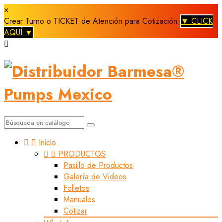
×
Crear Turno o TICKET de Atención para Cotización
▼ CLICK
AQUÍ ▼



Inicio


PRODUCTOS
Pasillo de Productos
Galería de Videos
Folletos
Manuales
Cotizar