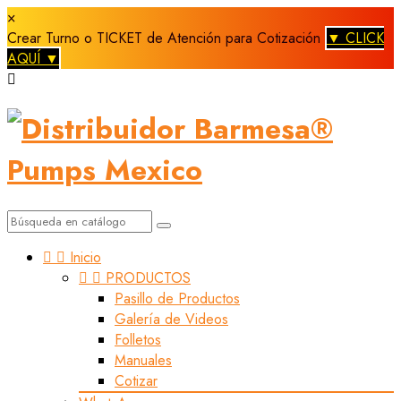
×
Crear Turno o TICKET de Atención para Cotización
▼ CLICK
AQUÍ ▼



Inicio


PRODUCTOS
Pasillo de Productos
Galería de Videos
Folletos
Manuales
Cotizar