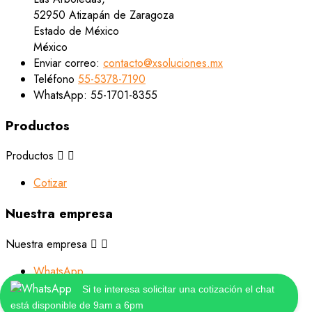
52950 Atizapán de Zaragoza
Estado de México
México
Enviar correo:
contacto@xsoluciones.mx
Teléfono
55-5378-7190
WhatsApp:
55-1701-8355
Productos
Productos


Cotizar
Nuestra empresa
Nuestra empresa


WhatsApp
Tiendas
Si te interesa solicitar una cotización el chat
está disponible de 9am a 6pm